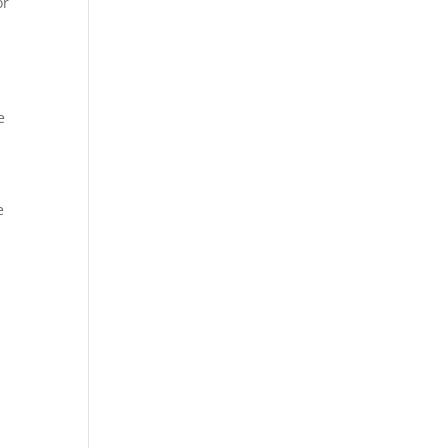
or
e
e