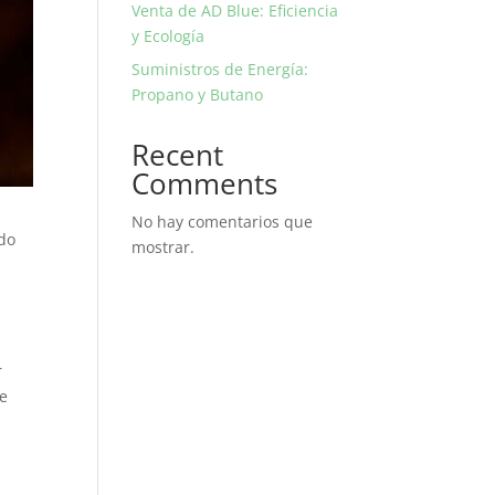
Venta de AD Blue: Eficiencia
y Ecología
Suministros de Energía:
Propano y Butano
Recent
Comments
No hay comentarios que
ido
mostrar.
r
de